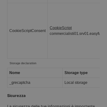
CookieScript
CookieScriptConsent
commercialisti01.srv01.easyfull.it
Storage declaration
Nome
Storage type
_grecaptcha
Local storage
Sicurezza
La sicurezza delle tue informazioni è importante