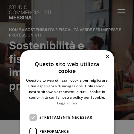
HOME
»
SOSTENIBILITÀ E FISCALITÀ VERDE PER IMPRESE E
PROFESSIONISTI
Sostenibilità e
×
fiscalità verde per
Questo sito web utilizza
imprese e
cookie
Questo sito web utilizza i cookie per migliorare
professionisti
la tua esperienza di navigazione. Utilizzando il
nostro sito web acconsenti a tutti i cookie in
conformità con la nostra policy per i cookie.
Leggi di più
STRETTAMENTE NECESSARI
PERFORMANCE