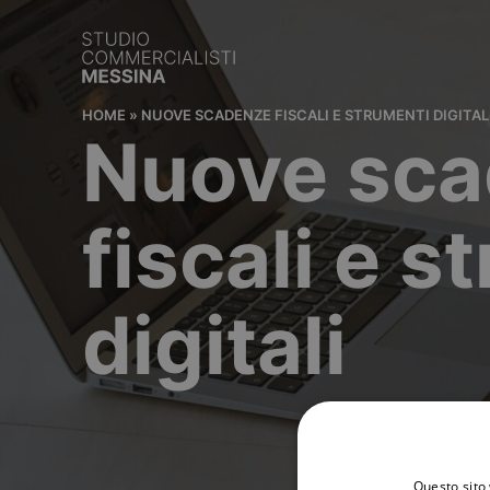
HOME
»
NUOVE SCADENZE FISCALI E STRUMENTI DIGITAL
Nuove sc
fiscali e s
digitali
Questo sito 